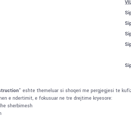
VI
Si
Si
Si
Si
Si
truction
” eshte themeluar si shoqeri me pergjegjesi te kufi
en e ndertimit, e fokusuar ne tre drejtime kryesore:
dhe sherbimesh
h