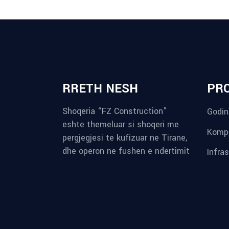
RRETH NESH
PR
Shoqeria “FZ Construction”
Godin
eshte themeluar si shoqeri me
Kompl
pergjegjesi te kufizuar ne Tirane,
dhe operon ne fushen e ndertimit
Infra
reykjavik airport transfer
plumbing contractors near me
albania tours
rent a car tirana
Private guided trips Albania 2026
bokse muzike
record store