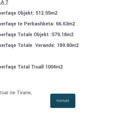
LA 7
perfaqe Objekt: 512.55m2
perfaqe te Perbashketa: 66.63m2
perfaqe Totale Objekt :579.18m2
perfaqe Totale Verande: 189.80m2
perfaqe Total Truall 1004m2
zuar ne Tirane,
Kontakt