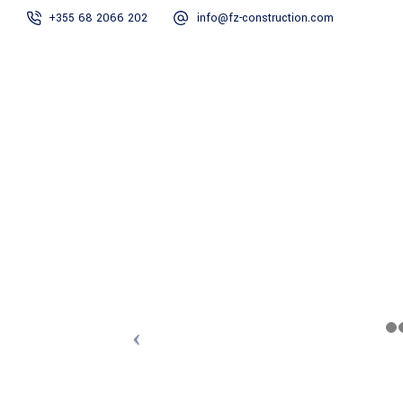
+355 68 2066 202
info@fz-construction.com
HOME
RRETH N
VILA 7