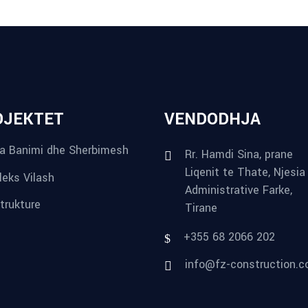
OJEKTET
VENDODHJA
a Banimi dhe Sherbimesh
Rr. Hamdi Sina, prane
Liqenit te Thate, Njesia
eks Vilash
Administrative Farke,
strukture
Tirane
+355 68 2066 202
info@fz-construction.