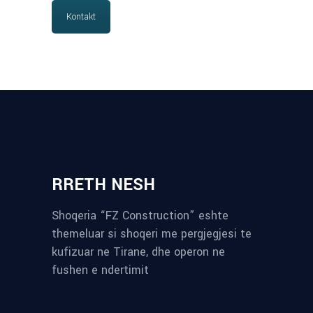
Kontakt
RRETH NESH
Shoqeria “FZ Construction” eshte
themeluar si shoqeri me pergjegjesi te
kufizuar ne Tirane, dhe operon ne
fushen e ndertimit
reykjavik airport transfer
plumbing contractors near me
albania tours
rent a car tirana
Private guided trips Albania 2026
bokse muzike
record store