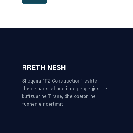
RRETH NESH
Shoqeria “FZ Construction” eshte
themeluar si shoqeri me pergjegjesi te
kufizuar ne Tirane, dhe operon ne
fushen e ndertimit
reykjavik airport transfer
plumbing contractors near me
albania tours
rent a car tirana
Private guided trips Albania 2026
bokse muzike
record store