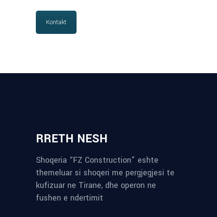
Kontakt
RRETH NESH
Shoqeria “FZ Construction” eshte
themeluar si shoqeri me pergjegjesi te
kufizuar ne Tirane, dhe operon ne
fushen e ndertimit
reykjavik airport transfer
plumbing contractors near me
albania tours
rent a car tirana
Private guided trips Albania 2026
bokse muzike
record store