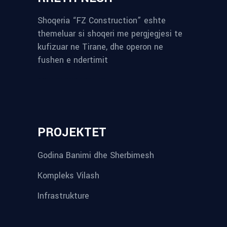
Shoqeria “FZ Construction” eshte
themeluar si shoqeri me pergjegjesi te
kufizuar ne Tirane, dhe operon ne
fushen e ndertimit
reykjavik airport transfer
plumbing contractors near me
albania tours
rent a car tirana
Private guided trips Albania 2026
bokse muzike
record store
PROJEKTET
Godina Banimi dhe Sherbimesh
Kompleks Vilash
Infrastrukture