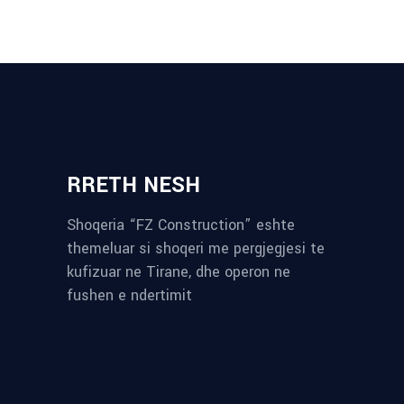
RRETH NESH
Shoqeria “FZ Construction” eshte
themeluar si shoqeri me pergjegjesi te
kufizuar ne Tirane, dhe operon ne
fushen e ndertimit
reykjavik airport transfer
plumbing contractors near me
albania tours
rent a car tirana
Private guided trips Albania 2026
bokse muzike
record store