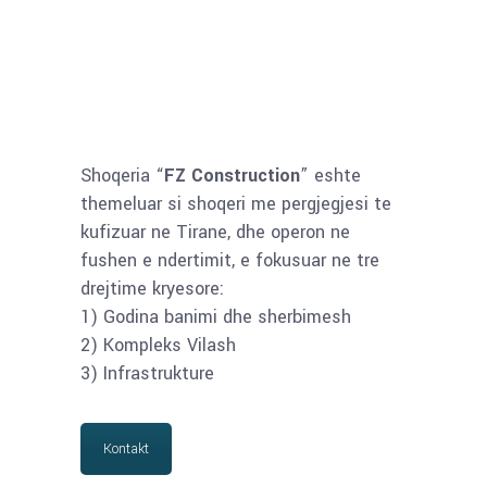
Shoqeria “
FZ Construction
” eshte
themeluar si shoqeri me pergjegjesi te
kufizuar ne Tirane, dhe operon ne
fushen e ndertimit, e fokusuar ne tre
drejtime kryesore:
1) Godina banimi dhe sherbimesh
2) Kompleks Vilash
3) Infrastrukture
Kontakt