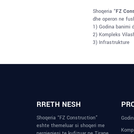
Shoqeria “
FZ Cons
dhe operon ne fush
1) Godina banimi 
2) Kompleks Vilas
3) Infrastrukture
RRETH NESH
PR
Shoqeria “FZ Construction”
Godin
eshte themeluar si shoqeri me
Kompl
pergjegjesi te kufizuar ne Tirane,