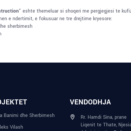
truction
” eshte themeluar si shoqeri me pergjegjesi te kufi
en e ndertimit, e fokusuar ne tre drejtime kryesore:
dhe sherbimesh
h
OJEKTET
VENDODHJA
a Banimi dhe Sherbimesh
Rr. Hamdi Sina, prane
Liqenit te Thate, Njesi
eks Vilash