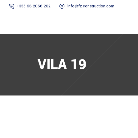
+355 68 2066 202
info@fz-construction.com
HOME
RRETH N
VILA 19