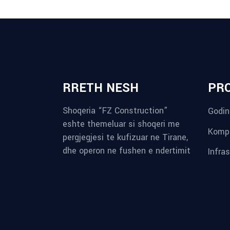
RRETH NESH
PR
Shoqeria “FZ Construction”
Godin
eshte themeluar si shoqeri me
Kompl
pergjegjesi te kufizuar ne Tirane,
dhe operon ne fushen e ndertimit
Infra
reykjavik airport transfer
plumbing contractors near me
albania tours
rent a car tirana
Private guided trips Albania 2026
bokse muzike
record store