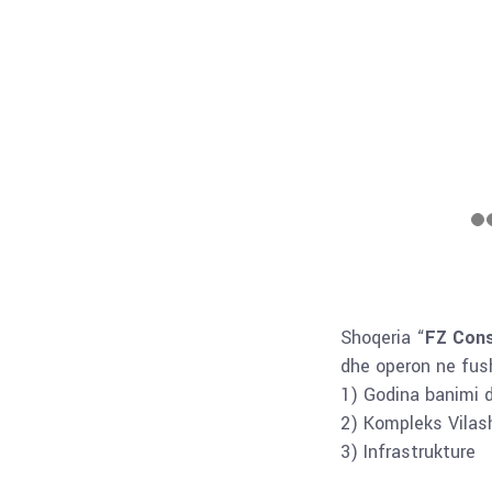
Shoqeria “
FZ Cons
dhe operon ne fush
1) Godina banimi 
2) Kompleks Vilas
3) Infrastrukture