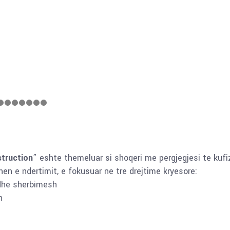
truction
” eshte themeluar si shoqeri me pergjegjesi te kufi
en e ndertimit, e fokusuar ne tre drejtime kryesore:
dhe sherbimesh
h