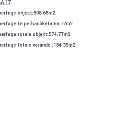
LA 17
perfaqe objekt:508.65m2
perfaqe te perbashketa:66.12m2
perfaqe totale objekt:574.77m2
perfaqe totale verande :154.39m2