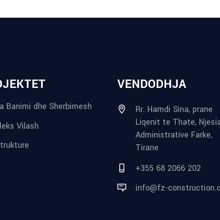
OJEKTET
VENDODHJA
a Banimi dhe Sherbimesh
Rr. Hamdi Sina, prane
Liqenit te Thate, Njesi
eks Vilash
Administrative Farke,
strukture
Tirane
+355 68 2066 202
info@fz-construction