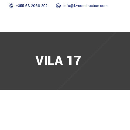
+355 68 2066 202
info@fz-construction.com
HOME
RRETH N
VILA 17