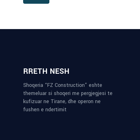
RRETH NESH
Shoqeria “FZ Construction” eshte
themeluar si shoqeri me pergjegjesi te
kufizuar ne Tirane, dhe operon ne
fushen e ndertimit
reykjavik airport transfer
plumbing contractors near me
albania tours
rent a car tirana
Private guided trips Albania 2026
bokse muzike
record store