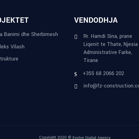
OJEKTET
VENDODHJA
a Banimi dhe Sherbimesh
Rr. Hamdi Sina, prane
Liqenit te Thate, Njesia
eks Vilash
Administrative Farke,
strukture
Tirane
+355 68 2066 202
info@fz-construction.
Copyright 2020 ©
Evolve Digital Agency