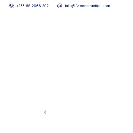
+355 68 2066 202
info@fz-construction.com
HOME
RRETH N
APARTAMENTI 