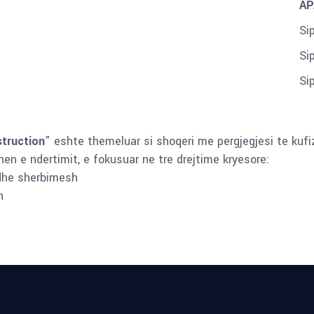
AP
Si
Si
Si
truction
” eshte themeluar si shoqeri me pergjegjesi te kufi
en e ndertimit, e fokusuar ne tre drejtime kryesore:
dhe sherbimesh
h