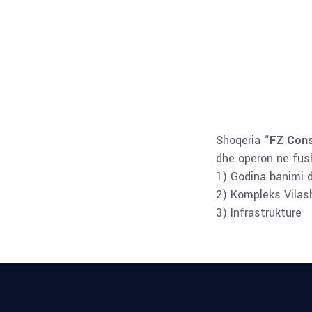
Shoqeria “
FZ Cons
dhe operon ne fush
1) Godina banimi 
2) Kompleks Vilas
3) Infrastrukture