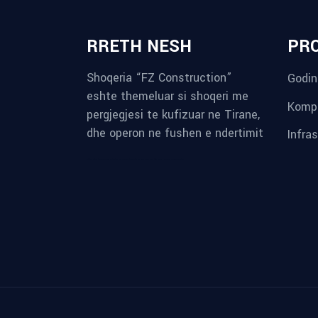
RRETH NESH
PR
Shoqeria “FZ Construction”
Godin
eshte themeluar si shoqeri me
Kompl
pergjegjesi te kufizuar ne Tirane,
dhe operon ne fushen e ndertimit
Infra
reykjavik airport transfer
plumbing contractors near me
albania tours
rent a car tirana
Private guided trips Albania 2026
bokse muzike
record store