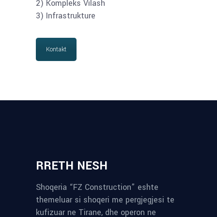
2) Kompleks Vilash
3) Infrastrukture
Kontakt
RRETH NESH
Shoqeria “FZ Construction” eshte
themeluar si shoqeri me pergjegjesi te
kufizuar ne Tirane, dhe operon ne