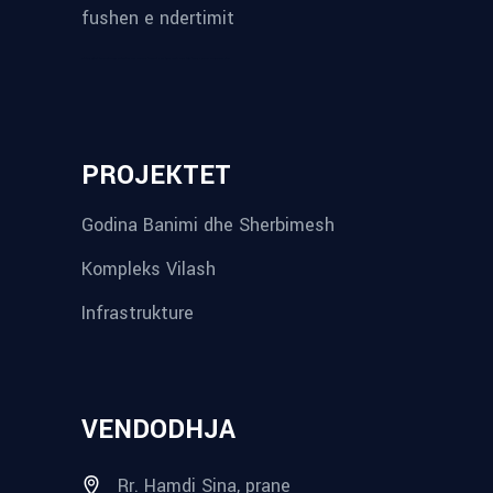
fushen e ndertimit
reykjavik airport transfer
plumbing contractors near me
albania tours
rent a car tirana
Private guided trips Albania 2026
bokse muzike
record store
PROJEKTET
Godina Banimi dhe Sherbimesh
Kompleks Vilash
Infrastrukture
VENDODHJA
Rr. Hamdi Sina, prane