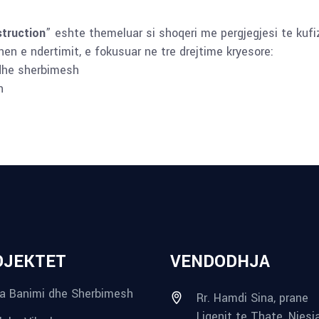
truction
” eshte themeluar si shoqeri me pergjegjesi te kufi
en e ndertimit, e fokusuar ne tre drejtime kryesore:
dhe sherbimesh
h
OJEKTET
VENDODHJA
a Banimi dhe Sherbimesh
Rr. Hamdi Sina, prane
Liqenit te Thate, Njesi