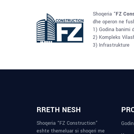
Shoqeria “
FZ Cons
dhe operon ne fush
1) Godina banimi 
2) Kompleks Vilas
3) Infrastrukture
RRETH NESH
PR
Shoqeria “FZ Construction”
Godin
eshte themeluar si shoqeri me