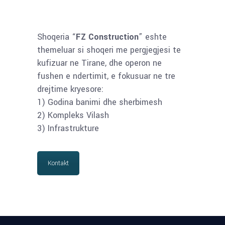
Shoqeria “
FZ Construction
” eshte
themeluar si shoqeri me pergjegjesi te
kufizuar ne Tirane, dhe operon ne
fushen e ndertimit, e fokusuar ne tre
drejtime kryesore:
1) Godina banimi dhe sherbimesh
2) Kompleks Vilash
3) Infrastrukture
Kontakt