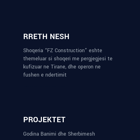
RRETH NESH
Shoqeria “FZ Construction” eshte
themeluar si shoqeri me pergjegjesi te
kufizuar ne Tirane, dhe operon ne
fushen e ndertimit
reykjavik airport transfer
plumbing contractors near me
albania tours
rent a car tirana
Private guided trips Albania 2026
bokse muzike
record store
PROJEKTET
Godina Banimi dhe Sherbimesh