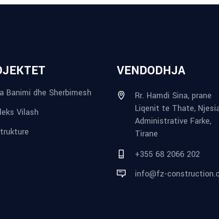
OJEKTET
VENDODHJA
a Banimi dhe Sherbimesh
Rr. Hamdi Sina, prane
Liqenit te Thate, Njesi
eks Vilash
Administrative Farke,
strukture
Tirane
+355 68 2066 202
info@fz-construction