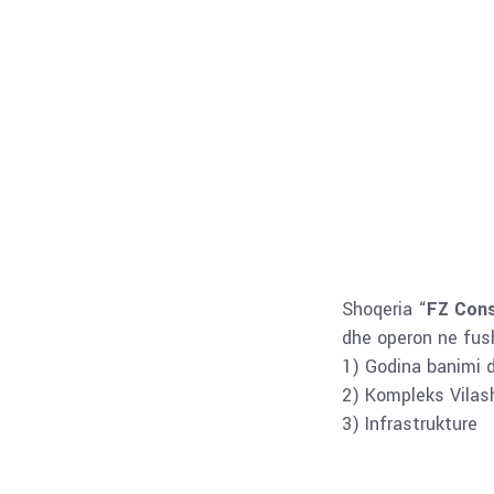
Shoqeria “
FZ Cons
dhe operon ne fush
1) Godina banimi 
2) Kompleks Vilas
3) Infrastrukture