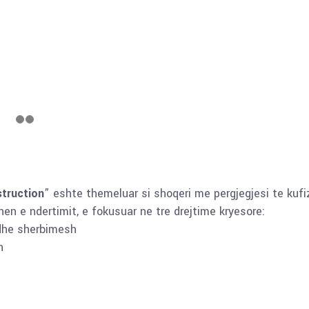
truction
” eshte themeluar si shoqeri me pergjegjesi te kufi
en e ndertimit, e fokusuar ne tre drejtime kryesore:
dhe sherbimesh
h