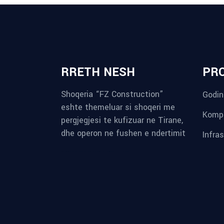
RRETH NESH
PR
Shoqeria “FZ Construction”
Godin
eshte themeluar si shoqeri me
Kompl
pergjegjesi te kufizuar ne Tirane,
dhe operon ne fushen e ndertimit
Infra
reykjavik airport transfer
plumbing contractors near me
albania tours
rent a car tirana
Private guided trips Albania 2026
bokse muzike
record store