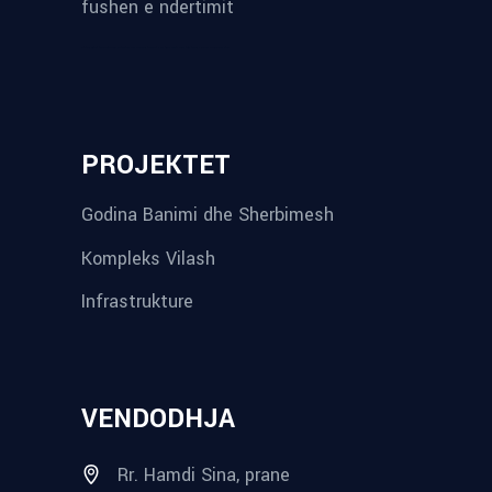
fushen e ndertimit
reykjavik airport transfer
plumbing contractors near me
albania tours
rent a car tirana
Private guided trips Albania 2026
bokse muzike
record store
PROJEKTET
Godina Banimi dhe Sherbimesh
Kompleks Vilash
Infrastrukture
VENDODHJA
Rr. Hamdi Sina, prane