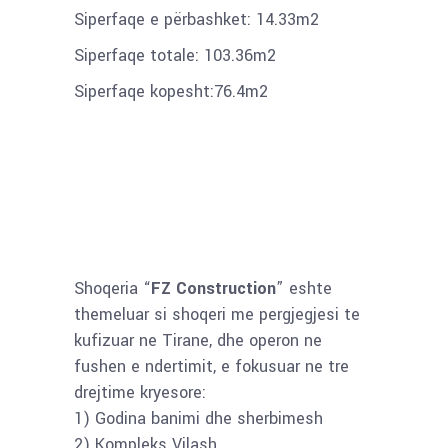
Siperfaqe e përbashket: 14.33m2
Siperfaqe totale: 103.36m2
Siperfaqe kopesht:76.4m2
Shoqeria “
FZ Construction
” eshte
themeluar si shoqeri me pergjegjesi te
kufizuar ne Tirane, dhe operon ne
fushen e ndertimit, e fokusuar ne tre
drejtime kryesore:
1) Godina banimi dhe sherbimesh
2) Kompleks Vilash