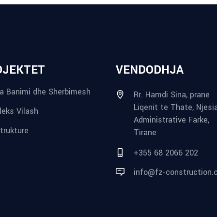
OJEKTET
VENDODHJA
a Banimi dhe Sherbimesh
Rr. Hamdi Sina, prane
Liqenit te Thate, Njesi
eks Vilash
Administrative Farke,
strukture
Tirane
+355 68 2066 202
info@fz-construction