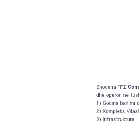
Shoqeria “
FZ Cons
dhe operon ne fush
1) Godina banimi 
2) Kompleks Vilas
3) Infrastrukture