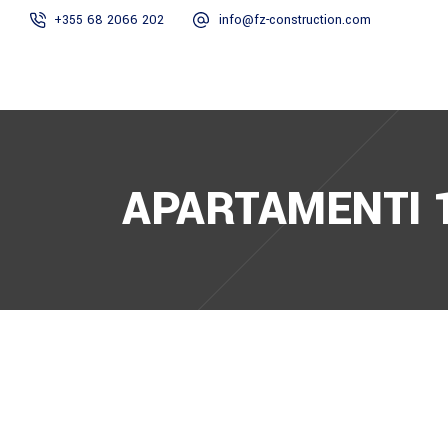
+355 68 2066 202
info@fz-construction.com
HOME
RRETH N
APARTAMENTI 