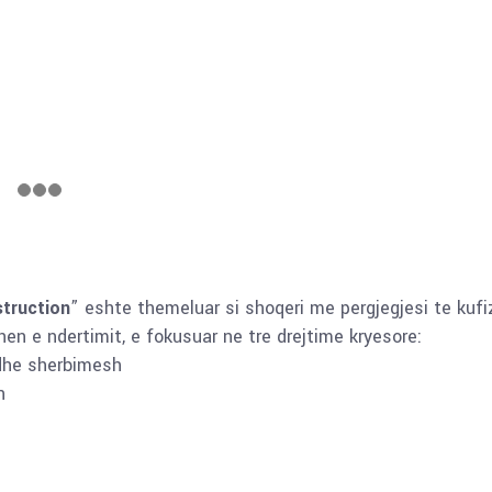
truction
” eshte themeluar si shoqeri me pergjegjesi te kufi
en e ndertimit, e fokusuar ne tre drejtime kryesore:
dhe sherbimesh
h