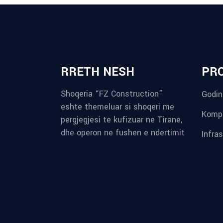
RRETH NESH
PR
Shoqeria “FZ Construction”
Godin
eshte themeluar si shoqeri me
Kompl
pergjegjesi te kufizuar ne Tirane,
dhe operon ne fushen e ndertimit
Infra
reykjavik airport transfer
plumbing contractors near me
albania tours
rent a car tirana
Private guided trips Albania 2026
bokse muzike
record store