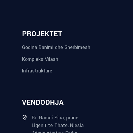
reykjavik airport transfer
plumbing contractors near me
albania tours
rent a car tirana
Private guided trips Albania 2026
bokse muzike
record store
PROJEKTET
Godina Banimi dhe Sherbimesh
Kompleks Vilash
Infrastrukture
VENDODHJA
Rr. Hamdi Sina, prane
Liqenit te Thate, Njesia