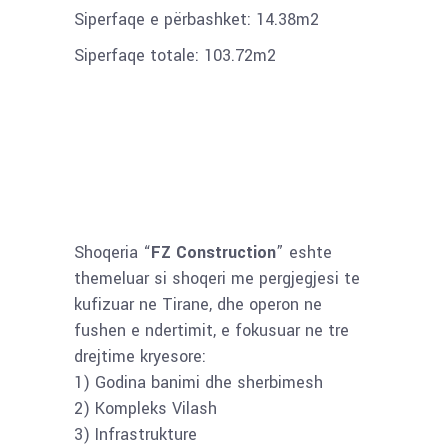
Siperfaqe e përbashket: 14.38m2
Siperfaqe totale: 103.72m2
Shoqeria “
FZ Construction
” eshte
themeluar si shoqeri me pergjegjesi te
kufizuar ne Tirane, dhe operon ne
fushen e ndertimit, e fokusuar ne tre
drejtime kryesore:
1) Godina banimi dhe sherbimesh
2) Kompleks Vilash
3) Infrastrukture