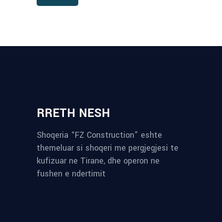
RRETH NESH
Shoqeria “FZ Construction” eshte
themeluar si shoqeri me pergjegjesi te
kufizuar ne Tirane, dhe operon ne
fushen e ndertimit
reykjavik airport transfer
plumbing contractors near me
albania tours
rent a car tirana
Private guided trips Albania 2026
bokse muzike
record store