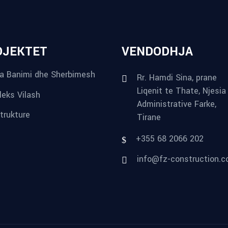
OJEKTET
VENDODHJA
a Banimi dhe Sherbimesh
Rr. Hamdi Sina, prane
Liqenit te Thate, Njesia
eks Vilash
Administrative Farke,
strukture
Tirane
+355 68 2066 202
info@fz-construction.