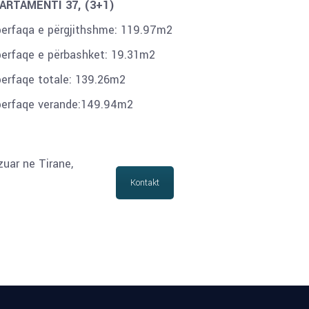
ARTAMENTI 37, (3+1)
perfaqa e përgjithshme: 119.97m2
perfaqe e përbashket: 19.31m2
perfaqe totale: 139.26m2
perfaqe verande:149.94m2
zuar ne Tirane,
Kontakt