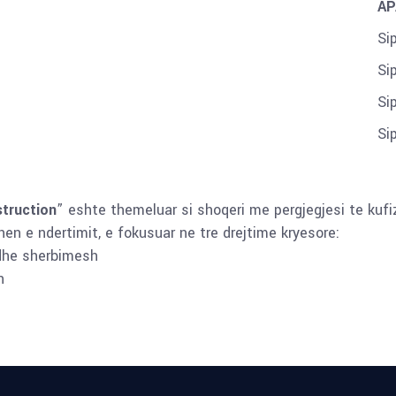
AP
Si
Si
Si
Si
truction
” eshte themeluar si shoqeri me pergjegjesi te kufi
en e ndertimit, e fokusuar ne tre drejtime kryesore:
dhe sherbimesh
h