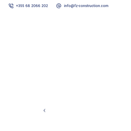
+355 68 2066 202
info@fz-construction.com
HOME
RRETH N
APARTAMENTI 