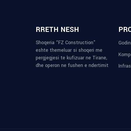
RRETH NESH
PR
Shoqeria “FZ Construction”
Godin
eshte themeluar si shoqeri me
Kompl
pergjegjesi te kufizuar ne Tirane,
dhe operon ne fushen e ndertimit
Infra
reykjavik airport transfer
plumbing contractors near me
albania tours
rent a car tirana
Private guided trips Albania 2026
bokse muzike
record store