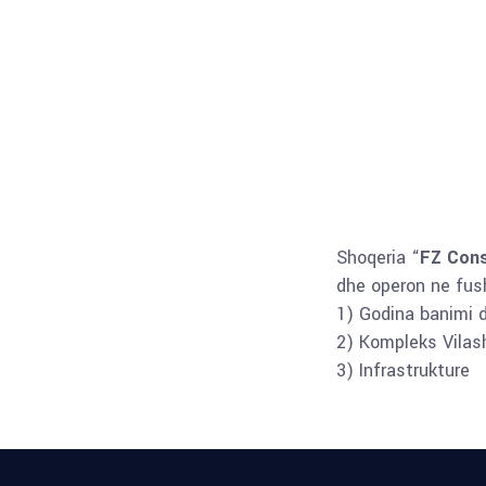
Shoqeria “
FZ Cons
dhe operon ne fush
1) Godina banimi 
2) Kompleks Vilas
3) Infrastrukture