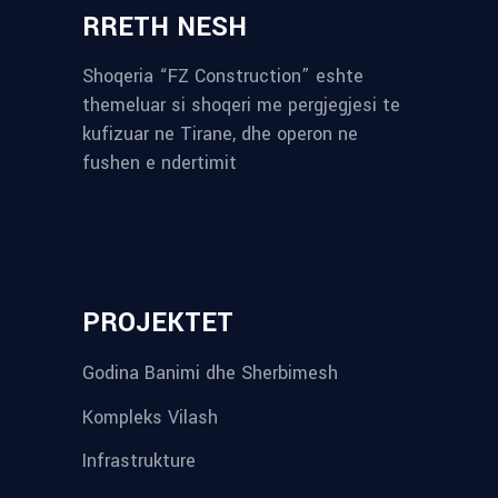
RRETH NESH
Shoqeria “FZ Construction” eshte
themeluar si shoqeri me pergjegjesi te
kufizuar ne Tirane, dhe operon ne
fushen e ndertimit
reykjavik airport transfer
plumbing contractors near me
albania tours
rent a car tirana
Private guided trips Albania 2026
bokse muzike
record store
PROJEKTET
Godina Banimi dhe Sherbimesh
Kompleks Vilash
Infrastrukture