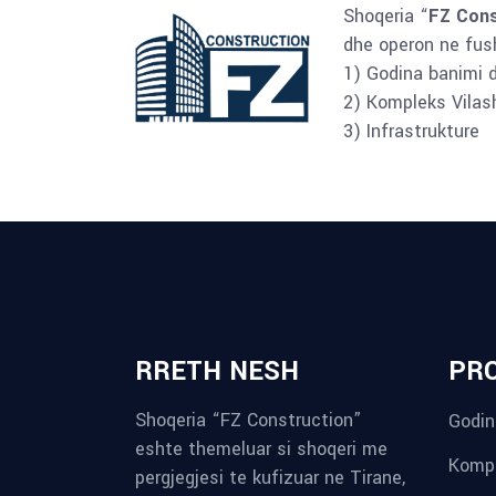
Shoqeria “
FZ Cons
dhe operon ne fush
1) Godina banimi 
2) Kompleks Vilas
3) Infrastrukture
RRETH NESH
PR
Shoqeria “FZ Construction”
Godin
eshte themeluar si shoqeri me
Kompl
pergjegjesi te kufizuar ne Tirane,