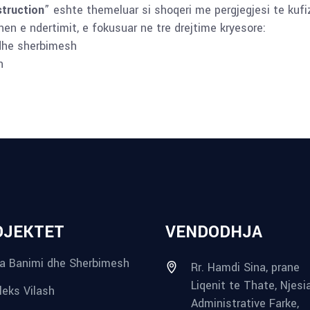
truction
” eshte themeluar si shoqeri me pergjegjesi te kufi
en e ndertimit, e fokusuar ne tre drejtime kryesore:
dhe sherbimesh
h
OJEKTET
VENDODHJA
a Banimi dhe Sherbimesh
Rr. Hamdi Sina, prane
Liqenit te Thate, Njesi
eks Vilash
Administrative Farke,