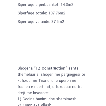
Siperfaqe e përbashket: 14.3m2
Siperfaqe totale: 107.76m2
Siperfaqe verande: 37.5m2
Shoqeria “
FZ Construction
” eshte
themeluar si shoqeri me pergjegjesi te
kufizuar ne Tirane, dhe operon ne
fushen e ndertimit, e fokusuar ne tre
drejtime kryesore:
1) Godina banimi dhe sherbimesh
2) Kompleks Vilash