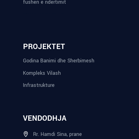
fushen e ndertimit
reykjavik airport transfer
plumbing contractors near me
albania tours
rent a car tirana
Private guided trips Albania 2026
bokse muzike
record store
PROJEKTET
Godina Banimi dhe Sherbimesh
Kompleks Vilash
Infrastrukture
VENDODHJA
Rr. Hamdi Sina, prane