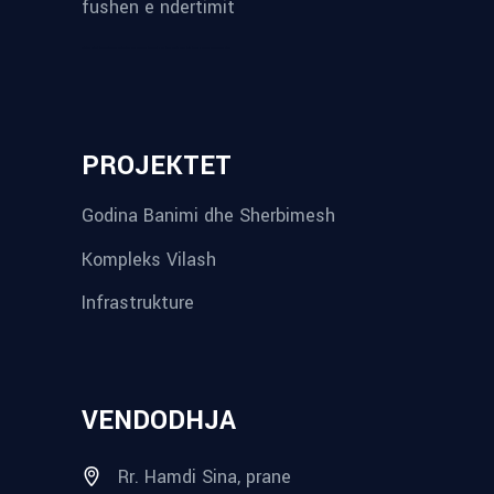
fushen e ndertimit
reykjavik airport transfer
plumbing contractors near me
albania tours
rent a car tirana
Private guided trips Albania 2026
bokse muzike
record store
PROJEKTET
Godina Banimi dhe Sherbimesh
Kompleks Vilash
Infrastrukture
VENDODHJA
Rr. Hamdi Sina, prane