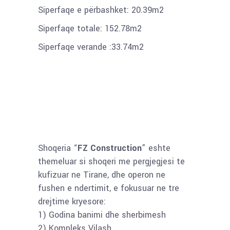
Siperfaqe e përbashket: 20.39m2
Siperfaqe totale: 152.78m2
Siperfaqe verande :33.74m2
Shoqeria “
FZ Construction
” eshte
themeluar si shoqeri me pergjegjesi te
kufizuar ne Tirane, dhe operon ne
fushen e ndertimit, e fokusuar ne tre
drejtime kryesore:
1) Godina banimi dhe sherbimesh
2) Kompleks Vilash