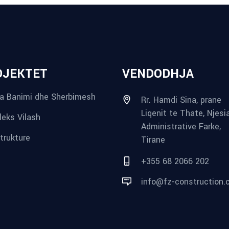
OJEKTET
VENDODHJA
a Banimi dhe Sherbimesh
Rr. Hamdi Sina, prane
Liqenit te Thate, Njesi
eks Vilash
Administrative Farke,
strukture
Tirane
+355 68 2066 202
info@fz-construction