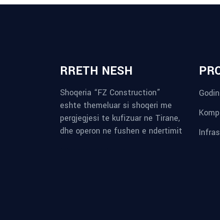
RRETH NESH
PR
Shoqeria “FZ Construction”
Godin
eshte themeluar si shoqeri me
Kompl
pergjegjesi te kufizuar ne Tirane,
dhe operon ne fushen e ndertimit
Infra
reykjavik airport transfer
plumbing contractors near me
albania tours
rent a car tirana
Private guided trips Albania 2026
bokse muzike
record store