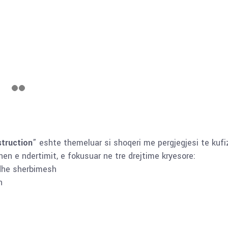
truction
” eshte themeluar si shoqeri me pergjegjesi te kufi
en e ndertimit, e fokusuar ne tre drejtime kryesore:
dhe sherbimesh
h