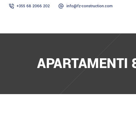
+355 68 2066 202
info@fz-construction.com
HOME
RRETH N
APARTAMENTI 