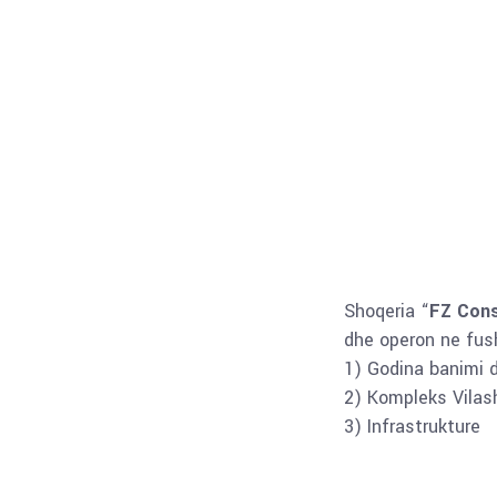
Shoqeria “
FZ Cons
dhe operon ne fush
1) Godina banimi 
2) Kompleks Vilas
3) Infrastrukture