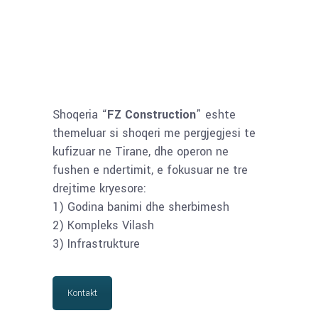
Shoqeria “
FZ Construction
” eshte
themeluar si shoqeri me pergjegjesi te
kufizuar ne Tirane, dhe operon ne
fushen e ndertimit, e fokusuar ne tre
drejtime kryesore:
1) Godina banimi dhe sherbimesh
2) Kompleks Vilash
3) Infrastrukture
Kontakt