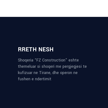
RRETH NESH
Shoqeria “FZ Construction” eshte
themeluar si shoqeri me pergjegjesi te
kufizuar ne Tirane, dhe operon ne
fushen e ndertimit
reykjavik airport transfer
plumbing contractors near me
albania tours
rent a car tirana
Private guided trips Albania 2026
bokse muzike
record store