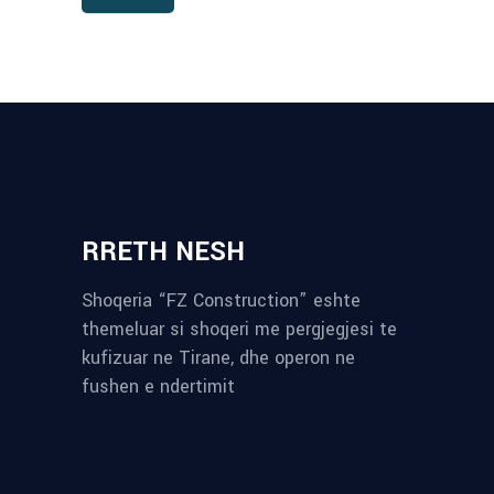
RRETH NESH
Shoqeria “FZ Construction” eshte
themeluar si shoqeri me pergjegjesi te
kufizuar ne Tirane, dhe operon ne
fushen e ndertimit
reykjavik airport transfer
plumbing contractors near me
albania tours
rent a car tirana
Private guided trips Albania 2026
bokse muzike
record store