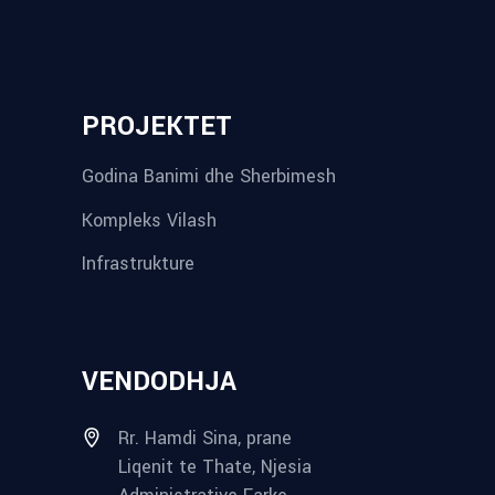
reykjavik airport transfer
plumbing contractors near me
albania tours
rent a car tirana
Private guided trips Albania 2026
bokse muzike
record store
PROJEKTET
Godina Banimi dhe Sherbimesh
Kompleks Vilash
Infrastrukture
VENDODHJA
Rr. Hamdi Sina, prane
Liqenit te Thate, Njesia