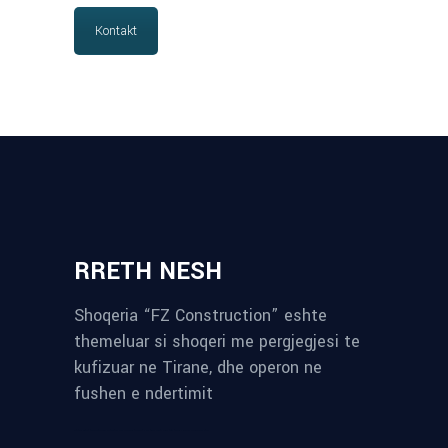
Kontakt
RRETH NESH
Shoqeria “FZ Construction” eshte
themeluar si shoqeri me pergjegjesi te
kufizuar ne Tirane, dhe operon ne
fushen e ndertimit
reykjavik airport transfer
plumbing contractors near me
albania tours
rent a car tirana
Private guided trips Albania 2026
bokse muzike
record store