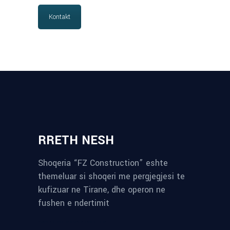
Kontakt
RRETH NESH
Shoqeria “FZ Construction” eshte
themeluar si shoqeri me pergjegjesi te
kufizuar ne Tirane, dhe operon ne
fushen e ndertimit
reykjavik airport transfer
plumbing contractors near me
albania tours
rent a car tirana
Private guided trips Albania 2026
bokse muzike
record store